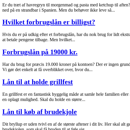
Er du træt af havregryn til morgenmad og pasta med ketchup til aften
ned på en strandbar i Spanien. Men du behøver ikke leve så...
Hvilket forbrugslån er billigst?
Hvis du er på udkig efter et forbrugslån, har du nok brug for lidt ekstra
at betale pengene tilbage. Men hvilket...
Forbrugslån på 19000 kr.
Har du brug for præcis 19.000 kroner på kontoen? Der er ingen grund t
Vi gør det enkelt at få overblikket over, hvor du...
Lån til at holde grillfest
En grillfest er en fantastisk hyggelig måde at samle hele familien eller
en oplagt mulighed. Skal du holde en større...
Lån til køb af brudekjole
Dit bryllup er uden tvivl en af de største aftener i dit liv. Her skal alt
brudekjolen, som skal få bruden til at føle sig...