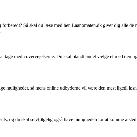
g forberedt? Så skal du læse med her. Laanomaten.dk giver dig alle de n
..
r at tage med i overvejelserne. Du skal blandt andet vælge et med den rig
lige muligheder, så mens online udbyderne vil være den mest ligetil løsni
s, og du skal selvfølgelig også have muligheden for at komme afsted 