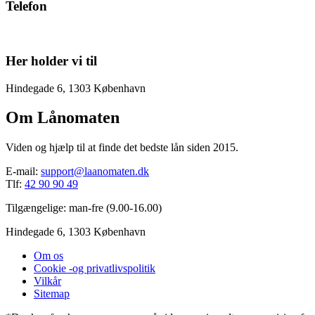
Telefon
42 90 90 49
Her holder vi til
Hindegade 6, 1303 København
Om Lånomaten
Viden og hjælp til at finde det bedste lån siden 2015.
E-mail:
support@laanomaten.dk
Tlf:
42 90 90 49
Tilgængelige: man-fre (9.00-16.00)
Hindegade 6, 1303 København
Om os
Cookie -og privatlivspolitik
Vilkår
Sitemap