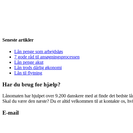
Seneste artikler
Lån penge som arbejdsløs
7 gode råd til ansøgningsprocessen
Lån penge akut
Lån trods dårlig økonomi
Lån til flytning
Har du brug for hjælp?
Lånomaten har hjulpet over 9.200 danskere med at finde det bedste lå
Skal du være den næste? Du er altid velkommen til at kontakte os, hvi
E-mail
support@laanomaten.dk