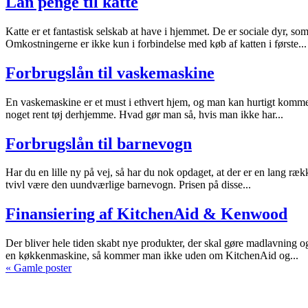
Lån penge til katte
Katte er et fantastisk selskab at have i hjemmet. De er sociale dyr, so
Omkostningerne er ikke kun i forbindelse med køb af katten i første...
Forbrugslån til vaskemaskine
En vaskemaskine er et must i ethvert hjem, og man kan hurtigt komme i
noget rent tøj derhjemme. Hvad gør man så, hvis man ikke har...
Forbrugslån til barnevogn
Har du en lille ny på vej, så har du nok opdaget, at der er en lang ræ
tvivl være den uundværlige barnevogn. Prisen på disse...
Finansiering af KitchenAid & Kenwood
Der bliver hele tiden skabt nye produkter, der skal gøre madlavning 
en køkkenmaskine, så kommer man ikke uden om KitchenAid og...
« Gamle poster