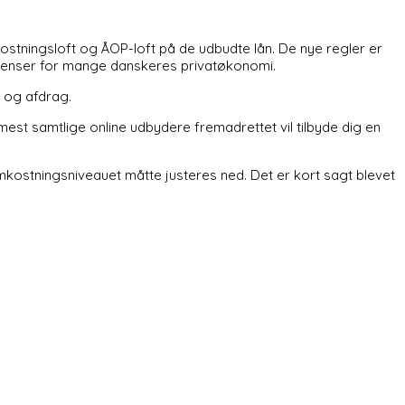
kostningsloft og ÅOP-loft på de udbudte lån. De nye regler er
ekvenser for mange danskeres privatøkonomi.
 og afdrag.
est samtlige online udbydere fremadrettet vil tilbyde dig en
mkostningsniveauet måtte justeres ned. Det er kort sagt blevet