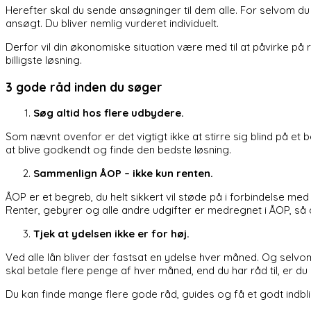
Herefter skal du sende ansøgninger til dem alle. For selvom du på 
ansøgt. Du bliver nemlig vurderet individuelt.
Derfor vil din økonomiske situation være med til at påvirke på 
billigste løsning.
3 gode råd inden du søger
Søg altid hos flere udbydere.
Som nævnt ovenfor er det vigtigt ikke at stirre sig blind på et b
at blive godkendt og finde den bedste løsning.
Sammenlign ÅOP – ikke kun renten.
ÅOP er et begreb, du helt sikkert vil støde på i forbindelse me
Renter, gebyrer og alle andre udgifter er medregnet i ÅOP, så d
Tjek at ydelsen ikke er for høj.
Ved alle lån bliver der fastsat en ydelse hver måned. Og selvom Å
skal betale flere penge af hver måned, end du har råd til, er du 
Du kan finde mange flere gode råd, guides og få et godt indblik