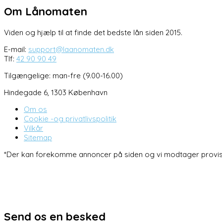
Om Lånomaten
Viden og hjælp til at finde det bedste lån siden 2015.
E-mail:
support@laanomaten.dk
Tlf:
42 90 90 49
Tilgængelige: man-fre (9.00-16.00)
Hindegade 6, 1303 København
Om os
Cookie -og privatlivspolitik
Vilkår
Sitemap
*Der kan forekomme annoncer på siden og vi modtager provision
Send os en besked