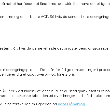
nettet har fundet et lånefirma, der står til at have det billigste lå
renterne og den tilbudte ÅOP. Så hvis du sender flere ansøgninger
estemt lån, hvis du gerne vil finde det billigste. Send ansøgninge
d din ansøgningsproces. Det står for årlige omkostninger i procen
en giver dig et godt overblik og lånets pris.
OP er klart lavest i et lånetilbud, er du stadigvæk nødt til at ho
nødt til at strække løbetiden ud over længere tid, så din økonomi 
 i dine forskellige muligheder, på
vores låneblog
.