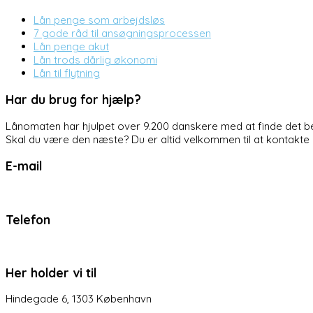
Lån penge som arbejdsløs
7 gode råd til ansøgningsprocessen
Lån penge akut
Lån trods dårlig økonomi
Lån til flytning
Har du brug for hjælp?
Lånomaten har hjulpet over 9.200 danskere med at finde det be
Skal du være den næste? Du er altid velkommen til at kontakte o
E-mail
support@laanomaten.dk
Telefon
42 90 90 49
Her holder vi til
Hindegade 6, 1303 København