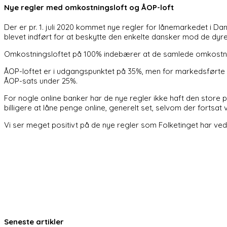
Nye regler med omkostningsloft og ÅOP-loft
Der er pr. 1. juli 2020 kommet nye regler for lånemarkedet i D
blevet indført for at beskytte den enkelte dansker mod de dyr
Omkostningsloftet på 100% indebærer at de samlede omkostning
ÅOP-loftet er i udgangspunktet på 35%, men for markedsførte y
ÅOP-sats under 25%.
For nogle online banker har de nye regler ikke haft den store 
billigere at låne penge online, generelt set, selvom der fortsat
Vi ser meget positivt på de nye regler som Folketinget har ved
Seneste artikler