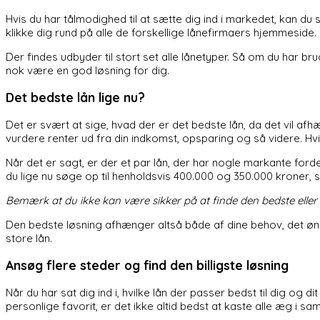
Hvis du har tålmodighed til at sætte dig ind i markedet, kan du
klikke dig rund på alle de forskellige lånefirmaers hjemmeside.
Der findes udbyder til stort set alle lånetyper. Så om du har bru
nok være en god løsning for dig.
Det bedste lån lige nu?
Det er svært at sige, hvad der er det bedste lån, da det vil a
vurdere renter ud fra din indkomst, opsparing og så videre. Hv
Når det er sagt, er der et par lån, der har nogle markante fo
du lige nu søge op til henholdsvis 400.000 og 350.000 kroner, s
Bemærk at du ikke kan være sikker på at finde den bedste eller b
Den bedste løsning afhænger altså både af dine behov, det ø
store lån.
Ansøg flere steder og find den billigste løsning
Når du har sat dig ind i, hvilke lån der passer bedst til dig o
personlige favorit, er det ikke altid bedst at kaste alle æg i s