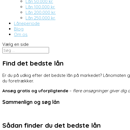
Lån 50.000 kr.
Lån 100.000 kr.
Lån 200.000 kr.
Lån 250.000 kr.
Låneperiode
Blog
Om os
Vælg en side
Find det bedste lån
Er du på udkig efter det bedste lån på markedet? Lånomaten g
du foretrækker.
Ansøg gratis og uforpligtende
–
flere ansøgninger giver dig
Sammenlign og søg lån
Sådan finder du det bedste lån