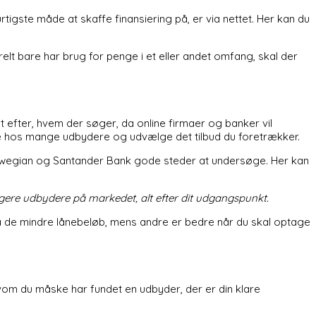
tigste måde at skaffe finansiering på, er via nettet. Her kan du
erelt bare har brug for penge i et eller andet omfang, skal der
t efter, hvem der søger, da online firmaer og banker vil
søge hos mange udbydere og udvælge det tilbud du foretrækker.
 Norwegian og Santander Bank gode steder at undersøge. Her kan
ligere udbydere på markedet, alt efter dit udgangspunkt.
 de mindre lånebeløb, mens andre er bedre når du skal optage
elvom du måske har fundet en udbyder, der er din klare