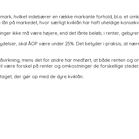
anmark, hvilket indebærer en række markante forhold, bl.a. et om
e lån på markedet, hvor særligt kviklån har haft uheldige kons
er ikke må være højere, end det lånte beløb, i renter, gebyrer
delser, skal ÅOP være under 25%. Det betyder i praksis, at nærm
påvirkning, mens det for andre har medført, at både renten og o
 vil være forskel på renter og omkostninger de forskellige steder.
taget, der gør op med de dyre kviklån.