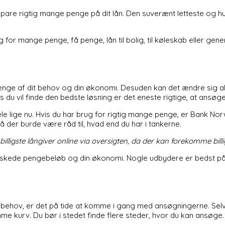
 spare rigtig mange penge på dit lån. Den suverænt letteste og hur
g for mange penge, få penge, lån til bolig, til køleskab eller gen
fhænge af dit behov og din økonomi. Desuden kan det ændre sig al
is du vil finde den bedste løsning er det eneste rigtige, at an
rdele lige nu. Hvis du har brug for rigtig mange penge, er Bank
å der burde være råd til, hvad end du har i tankerne.
illigste långiver online via oversigten, da der kan forekomme bil
nskede pengebeløb og din økonomi. Nogle udbydere er bedst på
g dit behov, er det på tide at komme i gang med ansøgningerne. S
amme kurv. Du bør i stedet finde flere steder, hvor du kan ansøge.