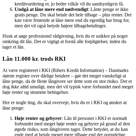
kreditvurdering er, jo bedre vilkår vil du sandsynligvis få.
Undgå at låne mere end nødvendigt
: Lånte penge er ikke
gratis penge. Du skal betale det hele tilbage – plus renter. Det
kan være fristende at låne mere end du egentlig har brug for,
men det vil også betyde højere tilbagebetalinger.
Husk at søge professionel rådgivning, hvis du er usikker på noget
omkring dit lån. Det er vigtigt at forstå alle forpligtelser, inden du
tager et lån.
Lån 11.000 kr. trods RKI
At være registreret i RKI (Ribers Kredit Information) – Danmarks
største register over dårlige betalere – gør det meget vanskeligt at
låne penge, da de fleste långivere ser dette som en stor risiko. Det er
dog ikke altid umuligt, men det vil typisk være forbundet med meget
høje renter og stramme betingelser.
Her er nogle ting, du skal overveje, hvis du er i RKI og ønsker at
låne penge:
Høje renter og gebyrer
: Lån til personer i RKI er normalt
forbundet med meget høje renter og gebyrer på grund af den
øgede risiko, som långiveren tager. Dette betyder, at du kan
ende med at betale meget mere tilbage end det oprindelige