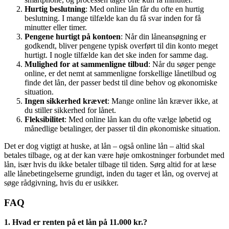
Hurtig beslutning
: Med online lån får du ofte en hurtig
beslutning. I mange tilfælde kan du få svar inden for få
minutter eller timer.
Pengene hurtigt på kontoen
: Når din låneansøgning er
godkendt, bliver pengene typisk overført til din konto meget
hurtigt. I nogle tilfælde kan det ske inden for samme dag.
Mulighed for at sammenligne tilbud
: Når du søger penge
online, er det nemt at sammenligne forskellige lånetilbud og
finde det lån, der passer bedst til dine behov og økonomiske
situation.
Ingen sikkerhed krævet
: Mange online lån kræver ikke, at
du stiller sikkerhed for lånet.
Fleksibilitet
: Med online lån kan du ofte vælge løbetid og
månedlige betalinger, der passer til din økonomiske situation.
Det er dog vigtigt at huske, at lån – også online lån – altid skal
betales tilbage, og at der kan være høje omkostninger forbundet med
lån, især hvis du ikke betaler tilbage til tiden. Sørg altid for at læse
alle lånebetingelserne grundigt, inden du tager et lån, og overvej at
søge rådgivning, hvis du er usikker.
FAQ
1. Hvad er renten på et lån på 11.000 kr.?