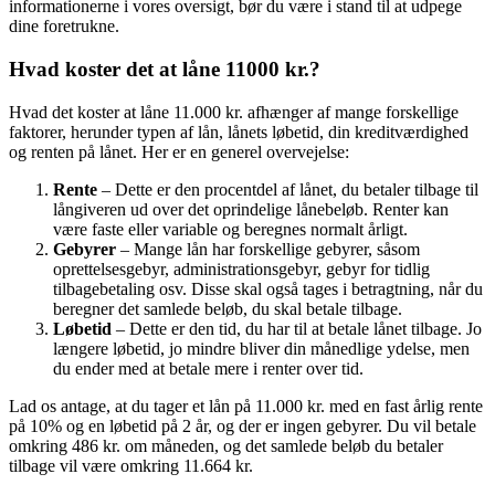
informationerne i vores oversigt, bør du være i stand til at udpege
dine foretrukne.
Hvad koster det at låne 11000 kr.?
Hvad det koster at låne 11.000 kr. afhænger af mange forskellige
faktorer, herunder typen af lån, lånets løbetid, din kreditværdighed
og renten på lånet. Her er en generel overvejelse:
Rente
– Dette er den procentdel af lånet, du betaler tilbage til
långiveren ud over det oprindelige lånebeløb. Renter kan
være faste eller variable og beregnes normalt årligt.
Gebyrer
– Mange lån har forskellige gebyrer, såsom
oprettelsesgebyr, administrationsgebyr, gebyr for tidlig
tilbagebetaling osv. Disse skal også tages i betragtning, når du
beregner det samlede beløb, du skal betale tilbage.
Løbetid
– Dette er den tid, du har til at betale lånet tilbage. Jo
længere løbetid, jo mindre bliver din månedlige ydelse, men
du ender med at betale mere i renter over tid.
Lad os antage, at du tager et lån på 11.000 kr. med en fast årlig rente
på 10% og en løbetid på 2 år, og der er ingen gebyrer. Du vil betale
omkring 486 kr. om måneden, og det samlede beløb du betaler
tilbage vil være omkring 11.664 kr.