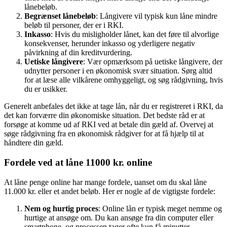
lånebeløb.
Begrænset lånebeløb
: Långivere vil typisk kun låne mindre
beløb til personer, der er i RKI.
Inkasso
: Hvis du misligholder lånet, kan det føre til alvorlige
konsekvenser, herunder inkasso og yderligere negativ
påvirkning af din kreditvurdering.
Uetiske långivere
: Vær opmærksom på uetiske långivere, der
udnytter personer i en økonomisk svær situation. Sørg altid
for at læse alle vilkårene omhyggeligt, og søg rådgivning, hvis
du er usikker.
Generelt anbefales det ikke at tage lån, når du er registreret i RKI, da
det kan forværre din økonomiske situation. Det bedste råd er at
forsøge at komme ud af RKI ved at betale din gæld af. Overvej at
søge rådgivning fra en økonomisk rådgiver for at få hjælp til at
håndtere din gæld.
Fordele ved at låne 11000 kr. online
At låne penge online har mange fordele, uanset om du skal låne
11.000 kr. eller et andet beløb. Her er nogle af de vigtigste fordele:
Nem og hurtig proces
: Online lån er typisk meget nemme og
hurtige at ansøge om. Du kan ansøge fra din computer eller
smartphone, og processen tager ofte kun få minutter.