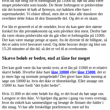
Hvis du har brug for et forbrugslån på 11000 kr. bør du altid være
meget prisbevidst som kunde. De fleste forbrugere er prisbevidste
når det kommer til køb af fjernsyn, nyt køkken eller bare i
supermarkedet. Vi elsker tilbud, men det er ikke alle danskere der
overfører dette fokus til den finansielle del. Og det er en skam.
For lån er generelt et af de områder, hvor du kan gøre den største
forskel for din privatøkonomi og som påvirker den mest. Derfor bør
du være ekstra prisbevidst når du går efter et forbrugslån på 11000.
Der kan være mange penge at spare, fra de dyreste til de billigste, så
det er uden tvivl besværet værd. Og dette besvær drejer sig blot om
15-20 minutter af din tid, så det er vel til at overkomme.
Skæve beløb er bedre, end at låne for meget
Det kan godt være du har tænkt over, at et lån på 11000 er et relativt
skævt beløb. Hvorfor ikke bare
låne 10000
eller
låne 15000
, det er
jo mere lige og normale pengebeløb? Det giver bare ikke mening at
søge om 10000 kr. hvis det ikke er tilstrækkeligt. Eller ansøge om
15000 kr. bare fordi “det lyder bedre”.
Hvis 11.000 er det rette beløb for dig, er det hvad du bør søge om.
Længere er den ikke. Vi hjælper dig gerne i gang via vores oversigt,
hvor du enkelt kan sammenligne og besøge de firmaer der falder i
din smag. Vi har alle forskellige præferencer, men ud fra