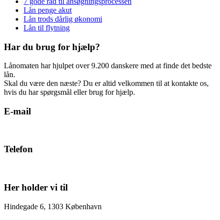
7 gode råd til ansøgningsprocessen
Lån penge akut
Lån trods dårlig økonomi
Lån til flytning
Har du brug for hjælp?
Lånomaten har hjulpet over 9.200 danskere med at finde det bedste
lån.
Skal du være den næste? Du er altid velkommen til at kontakte os,
hvis du har spørgsmål eller brug for hjælp.
E-mail
support@laanomaten.dk
Telefon
42 90 90 49
Her holder vi til
Hindegade 6, 1303 København