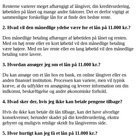
Renterne varierer meget afhængigt af långiver, din kreditvurdering,
løbetiden på lånet og mange andre faktorer. Det er derfor vigtigt at
sammenligne forskellige lån for at finde den bedste rente.
2. Hvad vil den månedlige ydelse være for et lån på 11.000 kr.?
Den månedlige betaling afhænger af løbetiden på lånet og renten.
Med en høj rente eller en kort løbetid vil den månedlige betaling
være højere. Med en lav rente eller en lang løbetid vil den månedlige
betaling være lavere.
3. Hvordan ansøger jeg om et lån på 11.000 kr.?
Du kan ansøge om et lån hos en bank, en online långiver eller en
anden finansiel institution. Processen kan variere, men vil typisk
kræve, at du udfylder en ansøgning og leverer information om din
indkomst, beskæftigelse og andre økonomiske forhold.
4. Hvad sker der, hvis jeg ikke kan betale pengene tilbage?
Hvis du ikke kan betale dit lån tilbage, kan det have alvorlige
konsekvenser, herunder skader på din kreditvurdering, ekstra
gebyrer og muligvis retslige skridt fra långiverens side.
5. Hvor hurtigt kan jeg få et lån på 11.000 kr.?