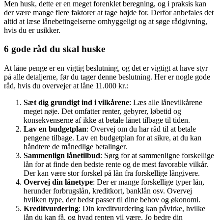
Men husk, dette er en meget forenklet beregning, og i praksis kan
der være mange flere faktorer at tage højde for. Derfor anbefales det
altid at læse lånebetingelserne omhyggeligt og at søge rådgivning,
hvis du er usikker.
6 gode råd du skal huske
At låne penge er en vigtig beslutning, og det er vigtigt at have styr
på alle detaljerne, før du tager denne beslutning. Her er nogle gode
råd, hvis du overvejer at låne 11.000 kr.:
Sæt dig grundigt ind i vilkårene
: Læs alle lånevilkårene
meget nøje. Det omfatter renter, gebyrer, løbetid og
konsekvenserne af ikke at betale lånet tilbage til tiden.
Lav en budgetplan
: Overvej om du har råd til at betale
pengene tilbage. Lav en budgetplan for at sikre, at du kan
håndtere de månedlige betalinger.
Sammenlign lånetilbud
: Sørg for at sammenligne forskellige
lån for at finde den bedste rente og de mest favorable vilkår.
Der kan være stor forskel på lån fra forskellige långivere.
Overvej din lånetype
: Der er mange forskellige typer lån,
herunder forbrugslån, kreditkort, banklån osv. Overvej
hvilken type, der bedst passer til dine behov og økonomi.
Kreditvurdering
: Din kreditvurdering kan påvirke, hvilke
lån du kan få, og hvad renten vil være. Jo bedre din