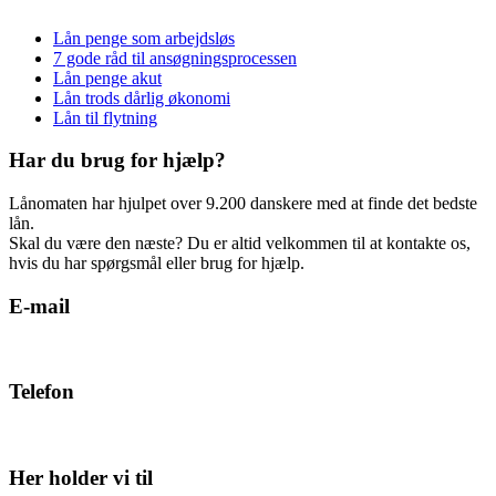
Lån penge som arbejdsløs
7 gode råd til ansøgningsprocessen
Lån penge akut
Lån trods dårlig økonomi
Lån til flytning
Har du brug for hjælp?
Lånomaten har hjulpet over 9.200 danskere med at finde det bedste
lån.
Skal du være den næste? Du er altid velkommen til at kontakte os,
hvis du har spørgsmål eller brug for hjælp.
E-mail
support@laanomaten.dk
Telefon
42 90 90 49
Her holder vi til