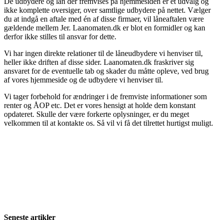
De udbydere og lån der fremvises på hjemmesiden er et udvalg og
ikke komplette oversiger, over samtlige udbydere på nettet. Vælger
du at indgå en aftale med én af disse firmaer, vil låneaftalen være
gældende mellem Jer. Laanomaten.dk er blot en formidler og kan
derfor ikke stilles til ansvar for dette.
Vi har ingen direkte relationer til de låneudbydere vi henviser til,
heller ikke driften af disse sider. Laanomaten.dk fraskriver sig
ansvaret for de eventuelle tab og skader du måtte opleve, ved brug
af vores hjemmeside og de udbydere vi henviser til.
Vi tager forbehold for ændringer i de fremviste informationer som
renter og ÅOP etc. Det er vores hensigt at holde dem konstant
opdateret. Skulle der være forkerte oplysninger, er du meget
velkommen til at kontakte os. Så vil vi få det tilrettet hurtigst muligt.
Seneste artikler