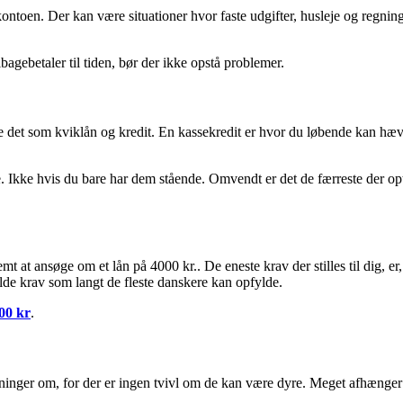
ontoen. Der kan være situationer hvor faste udgifter, husleje og regning
bagebetaler til tiden, bør der ikke opstå problemer.
e det som kviklån og kredit. En kassekredit er hvor du løbende kan hæ
ne. Ikke hvis du bare har dem stående. Omvendt er det de færreste der op
emt at ansøge om et lån på 4000 kr.. De eneste krav der stilles til dig, 
lde krav som langt de fleste danskere kan opfylde.
00 kr
.
eninger om, for der er ingen tvivl om de kan være dyre. Meget afhænge