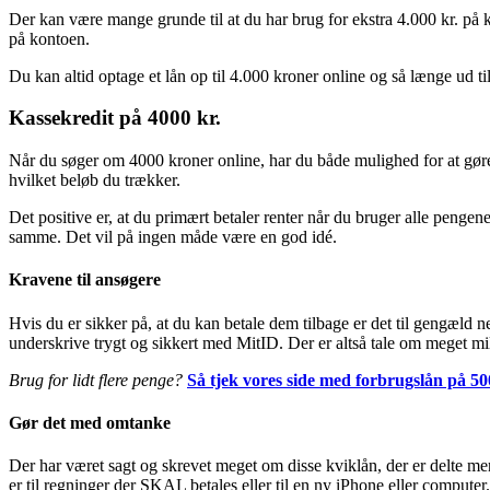
Der kan være mange grunde til at du har brug for ekstra 4.000 kr. på k
på kontoen.
Du kan altid optage et lån op til 4.000 kroner online og så længe ud til
Kassekredit på 4000 kr.
Når du søger om 4000 kroner online, har du både mulighed for at gør
hvilket beløb du trækker.
Det positive er, at du primært betaler renter når du bruger alle penge
samme. Det vil på ingen måde være en god idé.
Kravene til ansøgere
Hvis du er sikker på, at du kan betale dem tilbage er det til gengæld n
underskrive trygt og sikkert med MitID. Der er altså tale om meget mi
Brug for lidt flere penge?
Så tjek vores side med forbrugslån på 50
Gør det med omtanke
Der har været sagt og skrevet meget om disse kviklån, der er delte m
er til regninger der SKAL betales eller til en ny iPhone eller computer.