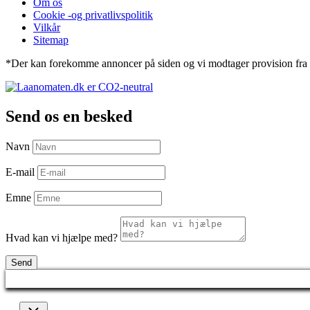
Om os
Cookie -og privatlivspolitik
Vilkår
Sitemap
*Der kan forekomme annoncer på siden og vi modtager provision fra d
Send os en besked
Navn
E-mail
Emne
Hvad kan vi hjælpe med?
Send