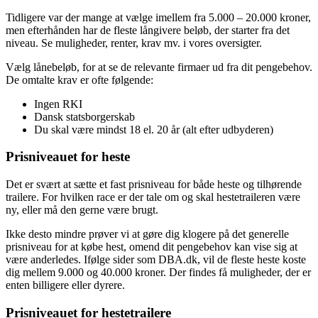
Tidligere var der mange at vælge imellem fra 5.000 – 20.000 kroner,
men efterhånden har de fleste långivere beløb, der starter fra det
niveau. Se muligheder, renter, krav mv. i vores oversigter.
Vælg lånebeløb, for at se de relevante firmaer ud fra dit pengebehov.
De omtalte krav er ofte følgende:
Ingen RKI
Dansk statsborgerskab
Du skal være mindst 18 el. 20 år (alt efter udbyderen)
Prisniveauet for heste
Det er svært at sætte et fast prisniveau for både heste og tilhørende
trailere. For hvilken race er der tale om og skal hestetraileren være
ny, eller må den gerne være brugt.
Ikke desto mindre prøver vi at gøre dig klogere på det generelle
prisniveau for at købe hest, omend dit pengebehov kan vise sig at
være anderledes. Ifølge sider som DBA.dk, vil de fleste heste koste
dig mellem 9.000 og 40.000 kroner. Der findes få muligheder, der er
enten billigere eller dyrere.
Prisniveauet for hestetrailere