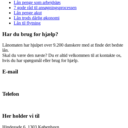
Lån penge som arbejdsløs
7 gode råd til ansøgningsprocessen
Lån penge akut
Lån trods dårlig økonomi
Lån til flytning
Har du brug for hjælp?
Lånomaten har hjulpet over 9.200 danskere med at finde det bedste
lån.
Skal du være den næste? Du er altid velkommen til at kontakte os,
hvis du har spørgsmål eller brug for hjælp.
E-mail
support@laanomaten.dk
Telefon
42 90 90 49
Her holder vi til
Hindegade 6, 1303 København