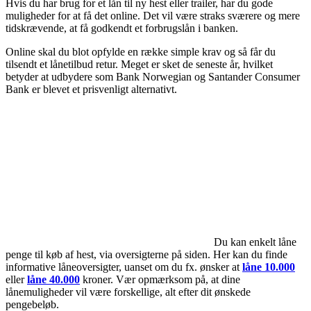
Hvis du har brug for et lån til ny hest eller trailer, har du gode
muligheder for at få det online. Det vil være straks sværere og mere
tidskrævende, at få godkendt et forbrugslån i banken.
Online skal du blot opfylde en række simple krav og så får du
tilsendt et lånetilbud retur. Meget er sket de seneste år, hvilket
betyder at udbydere som Bank Norwegian og Santander Consumer
Bank er blevet et prisvenligt alternativt.
Du kan enkelt låne
penge til køb af hest, via oversigterne på siden. Her kan du finde
informative låneoversigter, uanset om du fx. ønsker at
låne 10.000
eller
låne 40.000
kroner. Vær opmærksom på, at dine
lånemuligheder vil være forskellige, alt efter dit ønskede
pengebeløb.