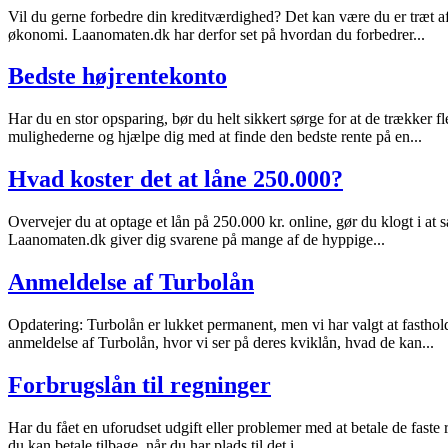
Vil du gerne forbedre din kreditværdighed? Det kan være du er træt af 
økonomi. Laanomaten.dk har derfor set på hvordan du forbedrer...
Bedste højrentekonto
Har du en stor opsparing, bør du helt sikkert sørge for at de trækker f
mulighederne og hjælpe dig med at finde den bedste rente på en...
Hvad koster det at låne 250.000?
Overvejer du at optage et lån på 250.000 kr. online, gør du klogt i at
Laanomaten.dk giver dig svarene på mange af de hyppige...
Anmeldelse af Turbolån
Opdatering: Turbolån er lukket permanent, men vi har valgt at fastho
anmeldelse af Turbolån, hvor vi ser på deres kviklån, hvad de kan...
Forbrugslån til regninger
Har du fået en uforudset udgift eller problemer med at betale de fast
du kan betale tilbage, når du har plads til det i...