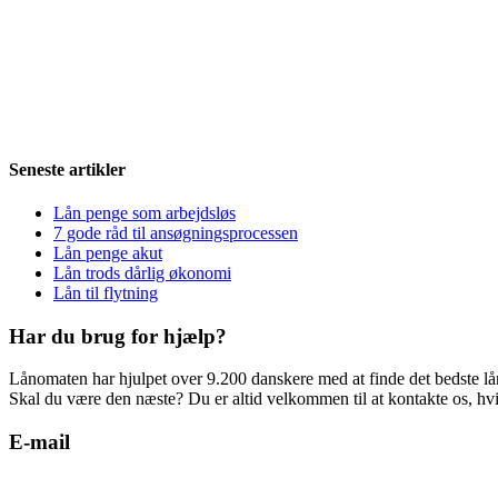
Seneste artikler
Lån penge som arbejdsløs
7 gode råd til ansøgningsprocessen
Lån penge akut
Lån trods dårlig økonomi
Lån til flytning
Har du brug for hjælp?
Lånomaten har hjulpet over 9.200 danskere med at finde det bedste lå
Skal du være den næste? Du er altid velkommen til at kontakte os, hvi
E-mail
support@laanomaten.dk