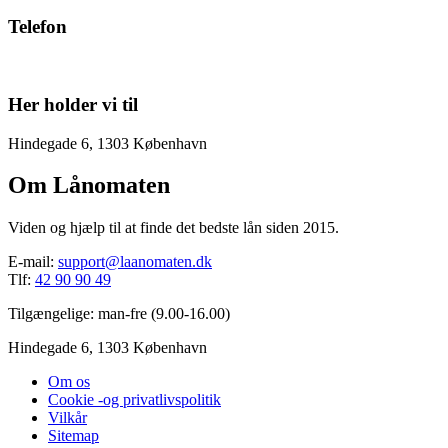
Telefon
42 90 90 49
Her holder vi til
Hindegade 6, 1303 København
Om Lånomaten
Viden og hjælp til at finde det bedste lån siden 2015.
E-mail:
support@laanomaten.dk
Tlf:
42 90 90 49
Tilgængelige: man-fre (9.00-16.00)
Hindegade 6, 1303 København
Om os
Cookie -og privatlivspolitik
Vilkår
Sitemap